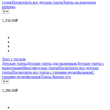
годик
Посмотреть все детские торты
Торты на рождение
ребенка
1,250.00
₽
Торт с тигром
Детские торты
Детские торты для мальчиков
Детские торты с
животными
Многоярусные торты
Посмотреть все детские
торты
Посмотреть все торты с героями мультфильмов
С
героями мультфильмов
Торты Винни пух
1,280.00
₽