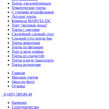
Торты для влюбленных
Тематические торты
С героями мультфильмов
Детские торты
Комиксы MARVEL/DC
Торт "меловая доска"
Торты с цветами
Свадебный сладкий стол
Сладкий стол кенди бар
Торты животные
Торты по фильмам
Торт в виде цифры
Торты из сладостей
Торты в виде транспорта
Торты родителям
Главная
Магазин тортов
Заказ по фото
Отзывы
8 (495) 589-89-49
Начинки
Сотрудничество