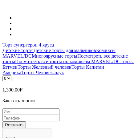
Торт супергерои 4 яруса
Детские торты
Детские торты для мальчиков
Комиксы
MARVEL/DC
Многоярусные торты
Посмотреть все детские
торты
Посмотреть все торты по комиксам MARVEL/DC
Торты
Бэтмен
Торты Железный человек
Торты Капитан
Америка
Торты Человек-паук
1,390.00
₽
Заказать звонок
Отправить