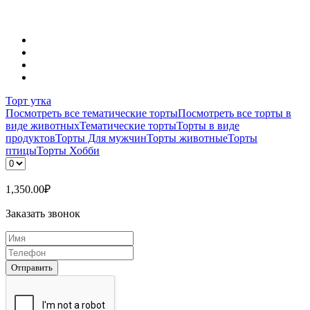
Торт утка
Посмотреть все тематические торты
Посмотреть все торты в
виде животных
Тематические торты
Торты в виде
продуктов
Торты Для мужчин
Торты животные
Торты
птицы
Торты Хобби
1,350.00
₽
Заказать звонок
Отправить