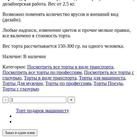
дизайнерская работа. Вес от 2,5 кг.
Возможно поменять количество ярусов и внешний вид
(дизайн).
Любые надписи, изменение цветов и прочие мелкие правки,
все включено в стоимость торта.
Вес торта рассчитывается 150-300 гр. на одного человека.
Наличие:
В наличии
Категории:
Посмотреть все торты в виде транспорта
,
Посмотреть все торты по профессиям
,
Посмотреть все торты с
глазурью
,
Торты в виде транспорта
,
Торты для машиниста
,
Торты Для мужчин
,
Торты по профессиям
,
Торты Поезда
,
Торты с глазурью
-
+
Торт подарок машинисту
Заказ в один клик