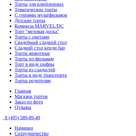
Торты для влюбленных
Тематические торты
С героями мультфильмов
Детские торты
Комиксы MARVEL/DC
Торт "меловая доска"
Торты с цветами
Свадебный сладкий стол
Сладкий стол кенди бар
Торты животные
Торты по фильмам
Торт в виде цифры
Торты из сладостей
Торты в виде транспорта
Торты родителям
Главная
Магазин тортов
Заказ по фото
Отзывы
8 (495) 589-89-49
Начинки
Сотрудничество