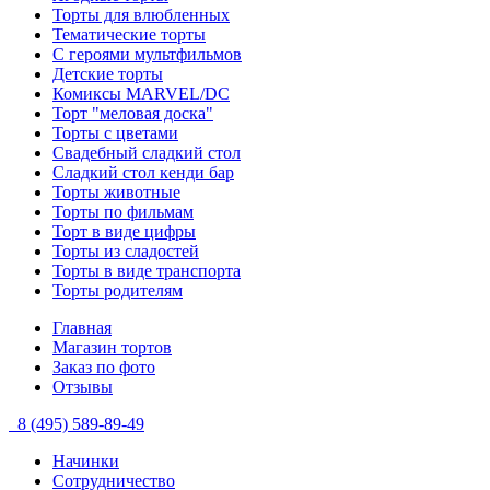
Торты для влюбленных
Тематические торты
С героями мультфильмов
Детские торты
Комиксы MARVEL/DC
Торт "меловая доска"
Торты с цветами
Свадебный сладкий стол
Сладкий стол кенди бар
Торты животные
Торты по фильмам
Торт в виде цифры
Торты из сладостей
Торты в виде транспорта
Торты родителям
Главная
Магазин тортов
Заказ по фото
Отзывы
8 (495) 589-89-49
Начинки
Сотрудничество