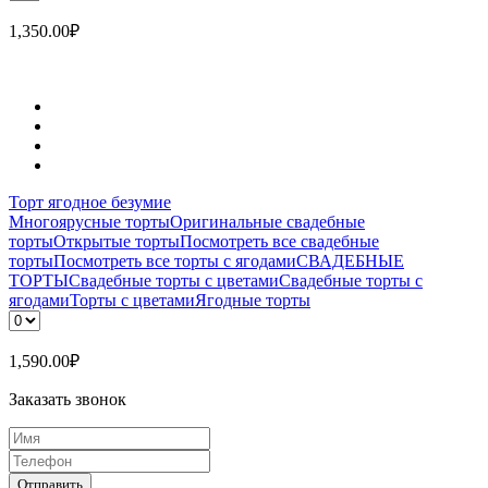
1,350.00
₽
Торт ягодное безумие
Многоярусные торты
Оригинальные свадебные
торты
Открытые торты
Посмотреть все свадебные
торты
Посмотреть все торты с ягодами
СВАДЕБНЫЕ
ТОРТЫ
Свадебные торты с цветами
Свадебные торты с
ягодами
Торты с цветами
Ягодные торты
1,590.00
₽
Заказать звонок
Отправить