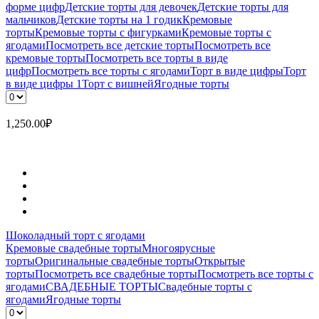
форме цифр
Детские торты для девочек
Детские торты для
мальчиков
Детские торты на 1 годик
Кремовые
торты
Кремовые торты с фигурками
Кремовые торты с
ягодами
Посмотреть все детские торты
Посмотреть все
кремовые торты
Посмотреть все торты в виде
цифр
Посмотреть все торты с ягодами
Торт в виде цифры
Торт
в виде цифры 1
Торт с вишней
Ягодные торты
1,250.00
₽
Шоколадный торт с ягодами
Кремовые свадебные торты
Многоярусные
торты
Оригинальные свадебные торты
Открытые
торты
Посмотреть все свадебные торты
Посмотреть все торты с
ягодами
СВАДЕБНЫЕ ТОРТЫ
Свадебные торты с
ягодами
Ягодные торты