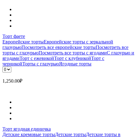
Торт фаете
Европейские торты
Европейские торты с зеркальной
глазурью
Посмотреть все европейские торты
Посмотреть все
торты с глазурью
Посмотреть все торты с ягодами
С глазурью и
ягодами
Торт с ежевикой
Торт с клубникой
Торт с
черникой
Торты с глазурью
Ягодные торты
1,250.00
₽
Торт ягодная единичка
Детские кремовые торты
Детские торты
Детские торты в