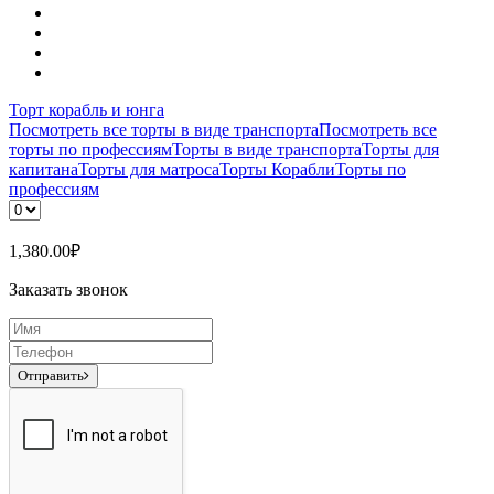
Торт корабль и юнга
Посмотреть все торты в виде транспорта
Посмотреть все
торты по профессиям
Торты в виде транспорта
Торты для
капитана
Торты для матроса
Торты Корабли
Торты по
профессиям
1,380.00
₽
Заказать звонок
Отправить