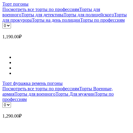
Торт погоны
Посмотреть все торты по профессиям
Торты для
военного
Торты для детектива
Торты для полицейского
Торты
для прокурора
Торты на день полиции
Торты по профессиям
1,190.00
₽
Торт фуражка ремень погоны
Посмотреть все торты по профессиям
Торты Военные,
армия
Торты для военного
Торты Для мужчин
Торты по
профессиям
1,290.00
₽