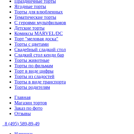
Праздничные торты
Ягодные торты
Торты для влюбленных
Тематические торты
С героями мультфильмов
Детские торты
Комиксы MARVEL/DC
Торт "меловая доска"
Торты с цветами
Свадебный сладкий стол
Сладкий стол кенди бар
Торты животные
Торты по фильмам
Торт в виде цифры
Торты из сладостей
Торты в виде транспорта
Торты родителям
Главная
Магазин тортов
Заказ по фото
Отзывы
8 (495) 589-89-49
Начинки