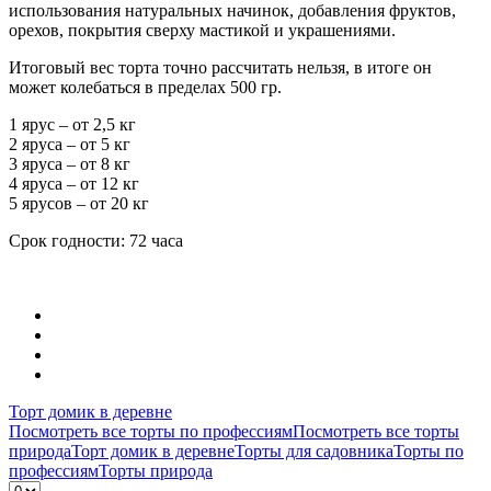
использования натуральных начинок, добавления фруктов,
орехов, покрытия сверху мастикой и украшениями.
Итоговый вес торта точно рассчитать нельзя, в итоге он
может колебаться в пределах 500 гр.
1 ярус – от 2,5 кг
2 яруса – от 5 кг
3 яруса – от 8 кг
4 яруса – от 12 кг
5 ярусов – от 20 кг
Срок годности: 72 часа
Торт домик в деревне
Посмотреть все торты по профессиям
Посмотреть все торты
природа
Торт домик в деревне
Торты для садовника
Торты по
профессиям
Торты природа