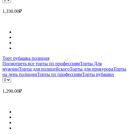
1,330.00
₽
Торт рубашка полиция
Посмотреть все торты по профессиям
Торты Для
мужчин
Торты для полицейского
Торты для прокурора
Торты
на день полиции
Торты по профессиям
Торты рубашки
1,290.00
₽