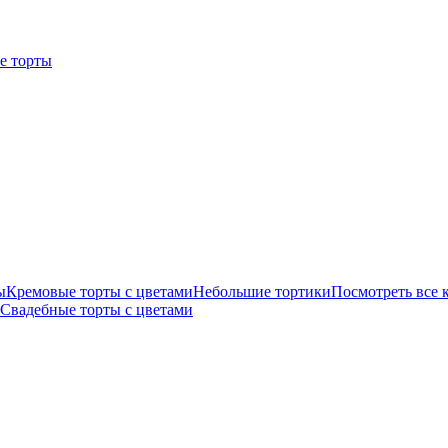
е торты
ы
Кремовые торты с цветами
Небольшие тортики
Посмотреть все 
Свадебные торты с цветами