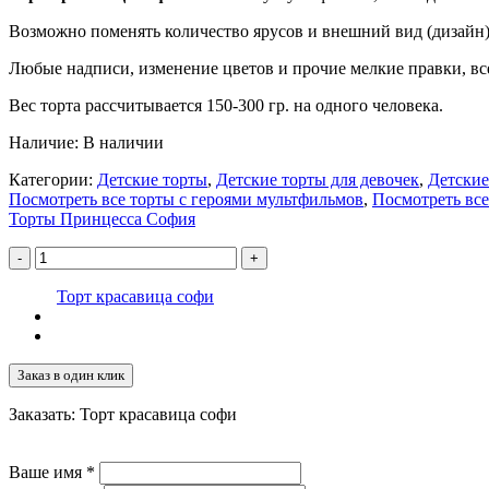
Возможно поменять количество ярусов и внешний вид (дизайн)
Любые надписи, изменение цветов и прочие мелкие правки, все
Вес торта рассчитывается 150-300 гр. на одного человека.
Наличие:
В наличии
Категории:
Детские торты
,
Детские торты для девочек
,
Детские
Посмотреть все торты с героями мультфильмов
,
Посмотреть все
Торты Принцесса София
-
+
Торт красавица софи
Заказ в один клик
Заказать: Торт красавица софи
Ваше имя
*