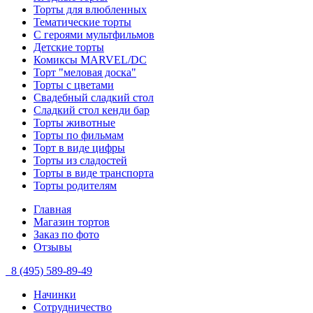
Торты для влюбленных
Тематические торты
С героями мультфильмов
Детские торты
Комиксы MARVEL/DC
Торт "меловая доска"
Торты с цветами
Свадебный сладкий стол
Сладкий стол кенди бар
Торты животные
Торты по фильмам
Торт в виде цифры
Торты из сладостей
Торты в виде транспорта
Торты родителям
Главная
Магазин тортов
Заказ по фото
Отзывы
8 (495) 589-89-49
Начинки
Сотрудничество