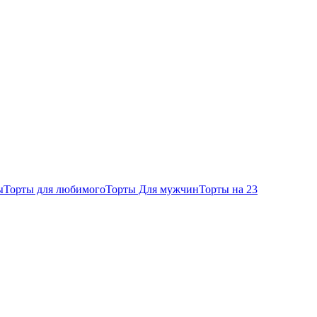
ы
Торты для любимого
Торты Для мужчин
Торты на 23