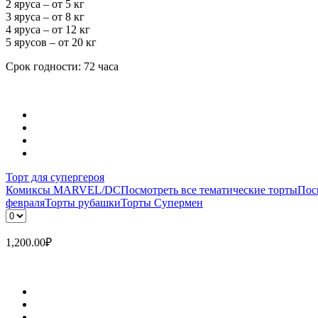
2 яруса – от 5 кг
3 яруса – от 8 кг
4 яруса – от 12 кг
5 ярусов – от 20 кг
Срок годности: 72 часа
Торт для супергероя
Комиксы MARVEL/DC
Посмотреть все тематические торты
Пос
февраля
Торты рубашки
Торты Супермен
1,200.00
₽