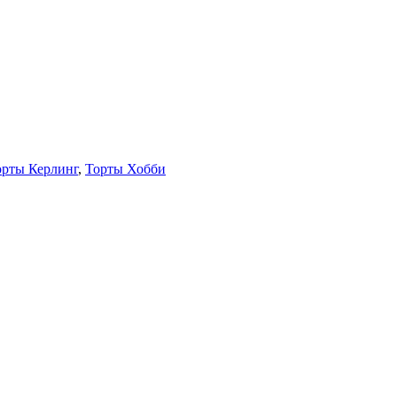
орты Керлинг
,
Торты Хобби