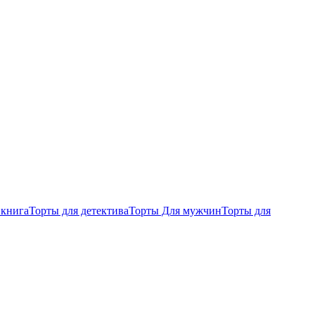
 книга
Торты для детектива
Торты Для мужчин
Торты для