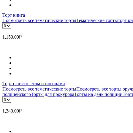
Торт книга
Посмотреть все тематические торты
Тематические торты
торт к
1,150.00
₽
Торт с пистолетом и погонами
Посмотреть все тематические торты
Посмотреть все торты ору
полицейского
Торты для прокурора
Торты на день полиции
Торт
1,340.00
₽