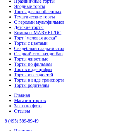
Праздничные торты
Ягодные торты
Торты для влюбленных
Тематические торты
С героями мультфильмов
Детские торты
Комиксы MARVEL/DC
Торт "меловая доска"
Торты с цветами
Свадебный сладкий стол
Сладкий стол кенди бар
Торты животные
Торты по фильмам
Торт в виде цифры
Торты из сладостей
Торты в виде транспорта
Торты родителям
Главная
Магазин тортов
Заказ по фото
Отзывы
8 (495) 589-89-49
Начинки