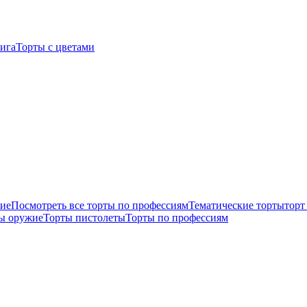
нига
Торты с цветами
жие
Посмотреть все торты по профессиям
Тематические торты
торт
ы оружие
Торты пистолеты
Торты по профессиям