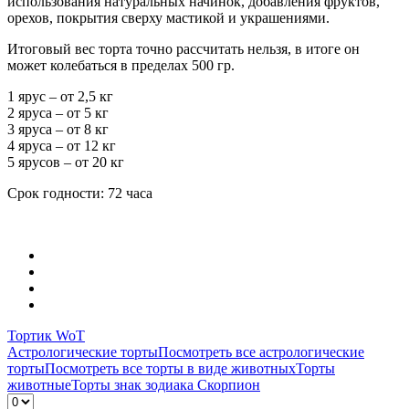
использования натуральных начинок, добавления фруктов,
орехов, покрытия сверху мастикой и украшениями.
Итоговый вес торта точно рассчитать нельзя, в итоге он
может колебаться в пределах 500 гр.
1 ярус – от 2,5 кг
2 яруса – от 5 кг
3 яруса – от 8 кг
4 яруса – от 12 кг
5 ярусов – от 20 кг
Срок годности: 72 часа
Тортик WoT
Астрологические торты
Посмотреть все астрологические
торты
Посмотреть все торты в виде животных
Торты
животные
Торты знак зодиака Скорпион