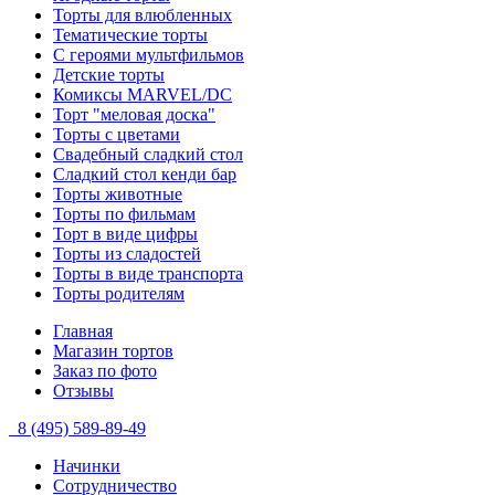
Торты для влюбленных
Тематические торты
С героями мультфильмов
Детские торты
Комиксы MARVEL/DC
Торт "меловая доска"
Торты с цветами
Свадебный сладкий стол
Сладкий стол кенди бар
Торты животные
Торты по фильмам
Торт в виде цифры
Торты из сладостей
Торты в виде транспорта
Торты родителям
Главная
Магазин тортов
Заказ по фото
Отзывы
8 (495) 589-89-49
Начинки
Сотрудничество