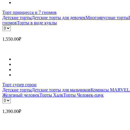
Торт принцесса и 7 гномов
Детские торты
Детские торты для девочек
Многоярусные торты
гномов
Торты в виде куклы
1,550.00
₽
Торт супер герои
Детские торты
Детские торты для мальчиков
Комиксы MARVEL
Железный человек
Торты Халк
Торты Человек-паук
1,390.00
₽