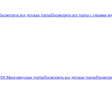
Посмотреть все детские торты
Посмотреть все торты с героями м
/DC
Многоярусные торты
Посмотреть все детские торты
Посмотр