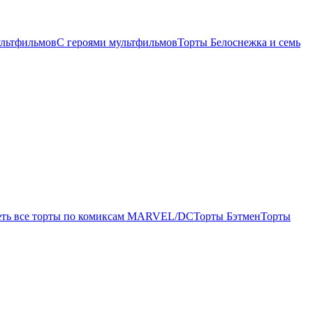
ультфильмов
С героями мультфильмов
Торты Белоснежка и семь
еть все торты по комиксам MARVEL/DC
Торты Бэтмен
Торты