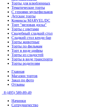
Торты для влюбленных
Тематические торты
С героями мультфильмов
Детские торты
Комиксы MARVEL/DC
Торт "меловая доска"
Торты с цветами
Свадебный сладкий стол
Сладкий стол кенди бар
Торты животные
Торты по фильмам
Торт в виде цифры
Торты из сладостей
Торты в виде транспорта
Торты родителям
Главная
Магазин тортов
Заказ по фото
Отзывы
8 (495) 589-89-49
Начинки
Сотрудничество