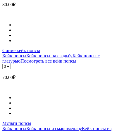
80.00
₽
Синие кейк попсы
Кейк попсы
Кейк попсы на свадьбу
Кейк попсы с
глазурью
Посмотреть все кейк попсы
70.00
₽
Мульти попсы
Кейк попсы
Кейк попсы из маршмеллоу
Кейк попсы из