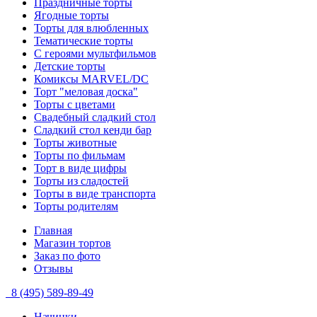
Праздничные торты
Ягодные торты
Торты для влюбленных
Тематические торты
С героями мультфильмов
Детские торты
Комиксы MARVEL/DC
Торт "меловая доска"
Торты с цветами
Свадебный сладкий стол
Сладкий стол кенди бар
Торты животные
Торты по фильмам
Торт в виде цифры
Торты из сладостей
Торты в виде транспорта
Торты родителям
Главная
Магазин тортов
Заказ по фото
Отзывы
8 (495) 589-89-49
Начинки